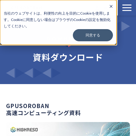
当社のウェブサイトは、利便性の向上を目的にCookieを使用しま
す。Cookieに
同意しない場合はブラウザのCookieの設定を無効化
サービス一覧
してください。
料金
同意する
DOWNLOAD
導入事例
使い方
資料ダウンロード
よくある質問
お知らせ
GPUSOROBAN
高速コンピューティング資料