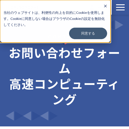
当社のウェブサイトは、利便性の向上を目的にCookieを使用しま
す。Cookieに
同意しない場合はブラウザのCookieの設定を無効化
サービス一覧
してください。
料金
同意する
CONTACT
導入事例
お問い合わせフォー
使い方
よくある質問
ム
お知らせ
高速コンピューティ
ング