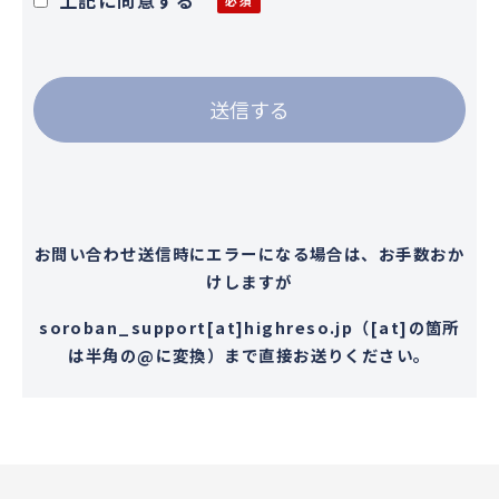
個人情報の利用目的について
お客様の個人情報は下記の目的に使用させ
ていただきます。下記の目的以外で個人情
報を使用する場合は、改めて目的をお知ら
せし、お客様の同意を得た上で使用いたし
ます。また、お客様が個人情報の提供を拒
お問い合わせ送信時にエラーになる場合は、お手数おか
否された場合は、弊社が提供するサービス
けしますが
がお受けできなくなる場合がございます。
soroban_support[at]highreso.jp（[at]の箇所
1. メールによる商品のご案内・ご提案
は半角の@に変換）まで直接お送りください。
2. 案内資料・請求書等の送付
3. 商品・サービスの正確な提供