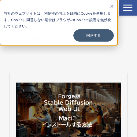
当社のウェブサイトは、利便性の向上を目的にCookieを使用しま
す。Cookieに
同意しない場合はブラウザのCookieの設定を無効化
サービス一覧
してください。
料金
使い方・技術記事
同意する
導入事例
使い方
よくある質問
お知らせ