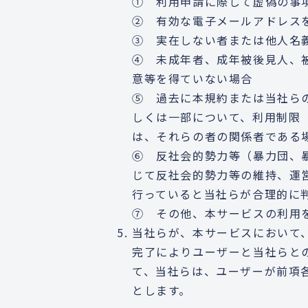
① 利用申請に際して虚偽の事
② 有効な電子メールアドレス
③ 実在しない者または他人名
④ 未成年者、成年被後見人、
意等を得ていない場合
⑤ 過去に本規約または当社ら
しくは一部について、利用制限
は、それらの者の関係者である
⑥ 反社会的勢力等（暴力団、
じて反社会的勢力等の維持、運
行っていると当社らが合理的に
⑦ その他、本サービスの利用
当社らが、本サービスにおいて
完了によりユーザーと当社らと
て、当社らは、ユーザーが前項
とします。