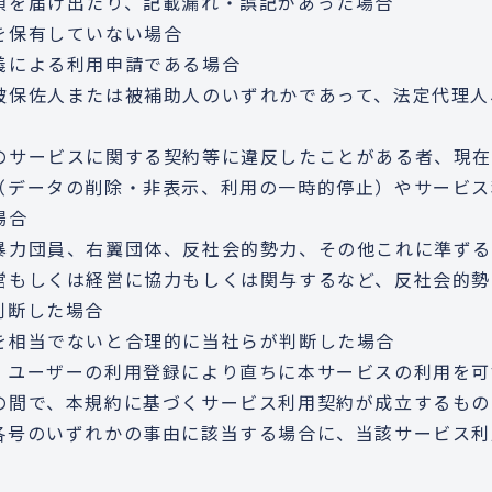
項を届け出たり、記載漏れ・誤記があった場合
を保有していない場合
義による利用申請である場合
被保佐人または被補助人のいずれかであって、法定代理人
のサービスに関する契約等に違反したことがある者、現
（データの削除・非表示、利用の一時的停止）やサービス
場合
暴力団員、右翼団体、反社会的勢力、その他これに準ず
営もしくは経営に協力もしくは関与するなど、反社会的勢
判断した場合
を相当でないと合理的に当社らが判断した場合
、ユーザーの利用登録により直ちに本サービスの利用を可
の間で、本規約に基づくサービス利用契約が成立するもの
各号のいずれかの事由に該当する場合に、当該サービス利