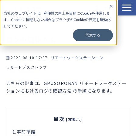
当社のウェブサイトは、利便性の向上を目的にCookieを使用しま
す。Cookieに
同意しない場合はブラウザのCookieの設定を無効化
サービス一覧
してください。
料金
同意する
ログの確認方法
導入事例
使い方
2023-08-10 17:37
リモートワークステーション
よくある質問
リモートデスクトップ
お知らせ
こちらの記事は、GPUSOROBAN リモートワークステー
ションにおけるログの確認方法 の手順になります。
目次
[非表示]
1.
事前準備