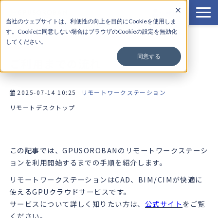
当社のウェブサイトは、利便性の向上を目的にCookieを使用しま
す。Cookieに
同意しない場合はブラウザのCookieの設定を無効化
サービス一覧
してください。
料金
同意する
ご利用までの流れ
導入事例
使い方
2025-07-14 10:25
リモートワークステーション
よくある質問
リモートデスクトップ
お知らせ
この記事では、GPUSOROBANのリモートワークステーシ
ョンを利用開始するまでの手順を紹介します。
リモートワークステーションはCAD、BIM/CIMが快適に
使えるGPUクラウドサービスです。
サービスについて詳しく知りたい方は、
公式サイト
をご覧
ください。